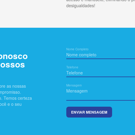
desigualdades!
Nome Completo
conosco
nossos
Telefone
bre as nossas
Mensagem
ompromisso.
lo. Temos certeza
ocê e o seu