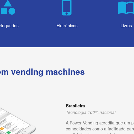
category
phone_iphone
import_contac
rinquedos
Eletrônicos
Livros
em vending machines
Brasileira
Tecnologia 100% nacional
A Power Vending acredita que um pr
comodidades como a facilidade par