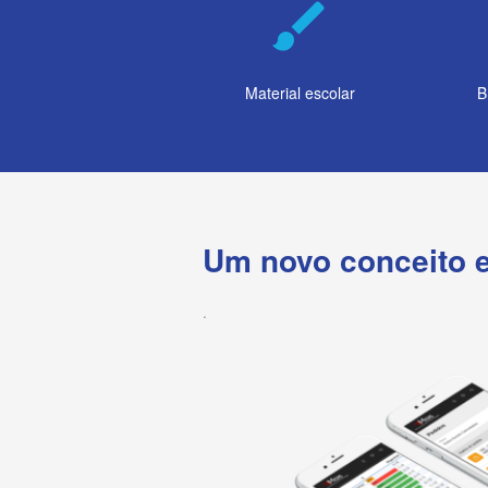
brush
Material escolar
B
Um novo conceito 
.