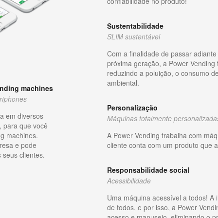
confiabilidade no produto!
Sustentabilidade
SLIM sustentável
Com a finalidade de passar adiante
próxima geração, a Power Vending 
reduzindo a poluição, o consumo d
ambiental.
ending machines
rtphones
Personalização
a em diversos
Máquinas totalmente personalizada
, para que você
A Power Vending trabalha com máqu
ng machines.
cliente conta com um produto que 
resa e pode
seus clientes.
Responsabilidade social
Acessibilidade
Uma máquina acessível a todos! A i
de todos, e por isso, a Power Vendi
acesso e manuseio, eliminando o p