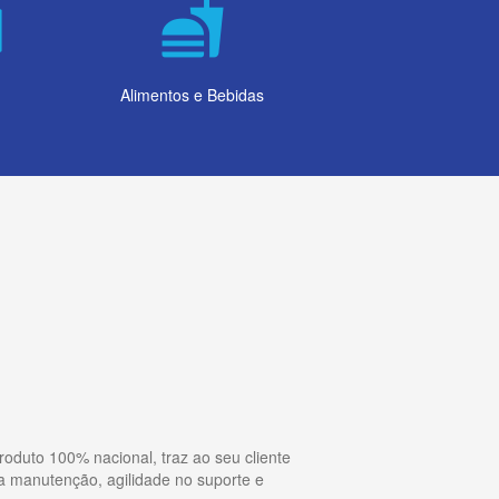
ts
fastfood
Alimentos e Bebidas
oduto 100% nacional, traz ao seu cliente
a manutenção, agilidade no suporte e