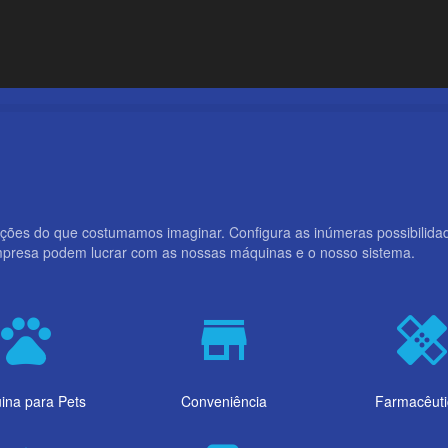
ções do que costumamos imaginar. Configura as inúmeras possibilidad
mpresa podem lucrar com as nossas máquinas e o nosso sistema.
pets
store
healin
ina para Pets
Conveniência
Farmacêuti