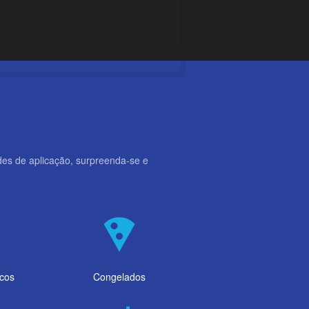
es de aplicação, surpreenda-se e
g
local_pizza
cos
Congelados